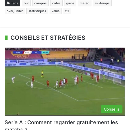
Tags
but
compos
cotes
gains
météo
mi-temps
over/under
statistiques
value
xG
CONSEILS ET STRATÉGIES
Conseils
Serie A : Comment regarder gratuitement les
matchs ?