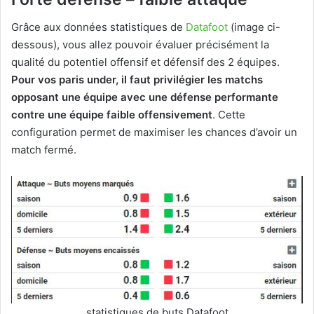
Grâce aux données statistiques de
Datafoot
(image ci-
dessous), vous allez pouvoir évaluer précisément la
qualité du potentiel offensif et défensif des 2 équipes.
Pour vos paris under, il faut privilégier les matchs
opposant une équipe avec une défense performante
contre une équipe faible offensivement
. Cette
configuration permet de maximiser les chances d’avoir un
match fermé.
statistiques de buts Datafoot