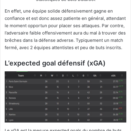
En effet, une équipe solide défensivement gagne en
confiance et est donc assez patiente en général, attendant
le moment opportun pour placer ses attaques. Par contre,
l’adversaire faible offensivement aura du mal à trouver des
brêches dans la défense adverse. Typiquement un match
fermé, avec 2 équipes attentistes et peu de buts inscrits.
L’expected goal défensif (xGA)
Le xGA est la mesure expected goals du nombre de buts