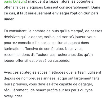
paris buteurs
) manquent à l’appel, alors les potentiels
offensifs des 2 équipes baissent considérablement.
Dans
ce cas, il faut sérieusement envisager l’option d’un pari
under
.
En consultant, le nombre de buts qu’il a marqué, de passes
décisives qu’il a donné, mais aussi son xG joueur, vous
pourrez connaître l’importance d’un attaquant dans
l’animation offensive de son équipe. Nous vous
recommandons d’effectuer ces recherches dès qu’un
joueur offensif est blessé ou suspendu.
Avec ces stratégies et ces méthodes que la Team utilisent
depuis de nombreuses années, et qui ont largement faits
leurs preuves, vous devriez être capable de dégager,
régulièrement, de beaux profits sur les paris du type
over/under.