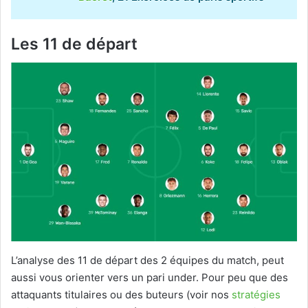
Les 11 de départ
L’analyse des 11 de départ des 2 équipes du match, peut
aussi vous orienter vers un pari under. Pour peu que des
attaquants titulaires ou des buteurs (voir nos
stratégies