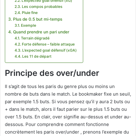
L’expected goal offensif (xG)
Les compos probables
Pluie fine
Plus de 0.5 but mi-temps
Exemple
Quand prendre un pari under
Terrain dégradé
Forte défense – faible attaque
L’expected goal défensif (xGA)
Les 11 de départ
Principe des over/under
Il s’agit de tous les paris du genre plus ou moins un
nombre de buts dans le match. Le bookmaker fixe un seuil,
par exemple 1.5 buts. Si vous pensez qu’il y aura 2 buts ou
+ dans le match, alors il faut parier sur le plus 1.5 buts ou
over 1.5 buts. En clair, over signifie au-dessus et under au-
dessous. Pour comprendre comment fonctionne
concrètement les paris over/under , prenons l’exemple du