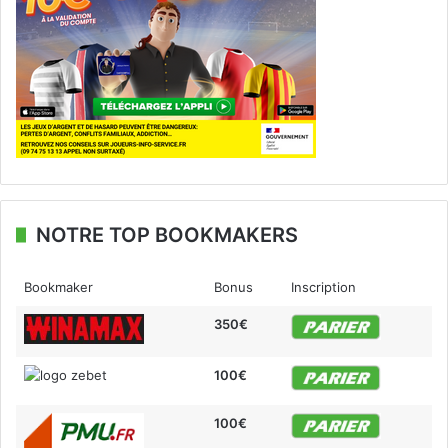
NOTRE TOP BOOKMAKERS
Bookmaker
Bonus
Inscription
350€
100€
100€