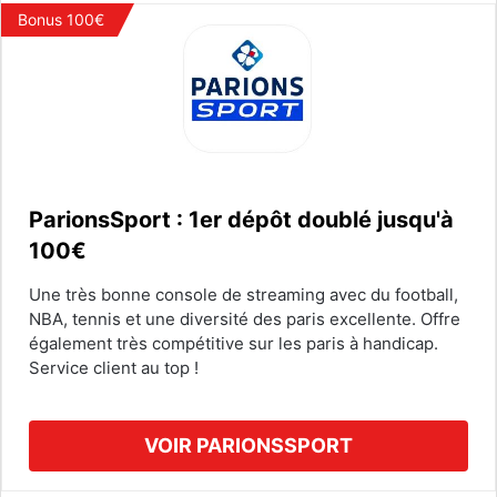
Bonus 100€
ParionsSport : 1er dépôt doublé jusqu'à
100€
Une très bonne console de streaming avec du football,
NBA, tennis et une diversité des paris excellente. Offre
également très compétitive sur les paris à handicap.
Service client au top !
VOIR PARIONSSPORT