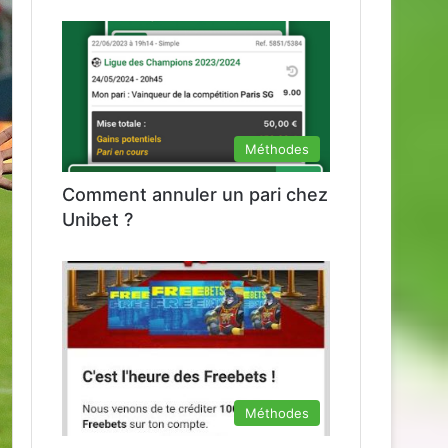
Méthodes
Comment annuler un pari chez
Unibet ?
Méthodes