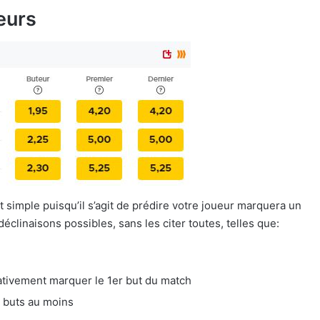
teurs
nt simple puisqu’il s’agit de prédire votre joueur marquera un
 déclinaisons possibles, sans les citer toutes, telles que:
rativement marquer le 1er but du match
2 buts au moins