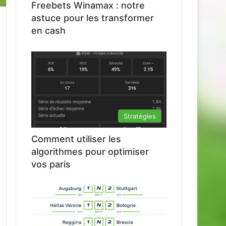
Freebets Winamax : notre
astuce pour les transformer
en cash
Stratégies
Comment utiliser les
algorithmes pour optimiser
vos paris