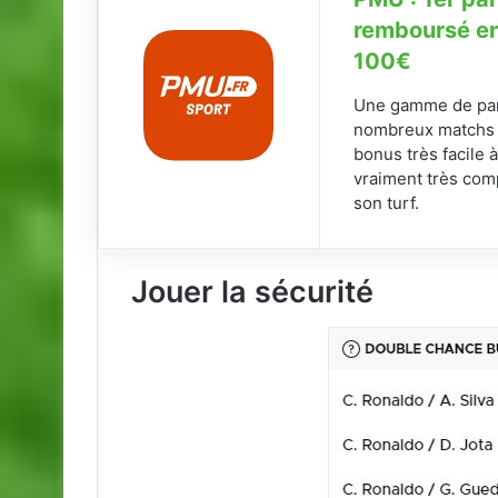
remboursé e
100€
Une gamme de pari
nombreux matchs d
bonus très facile 
vraiment très com
son turf.
Jouer la sécurité