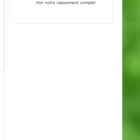
Voir notre classement complet