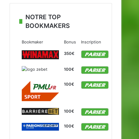
NOTRE TOP
BOOKMAKERS
Bookmaker
Bonus
Inscription
350€
100€
100€
100€
100€