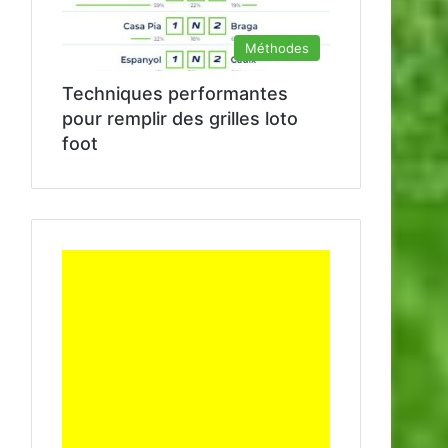
Méthodes
Techniques performantes
pour remplir des grilles loto
foot