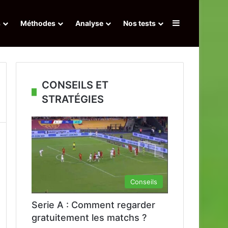
Sidebar (bar
s
Méthodes
Analyse
Nos tests
CONSEILS ET
STRATÉGIES
Conseils
Serie A : Comment regarder
gratuitement les matchs ?