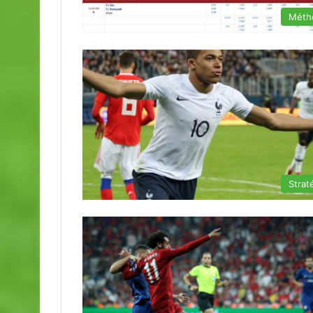
Méth
Strat