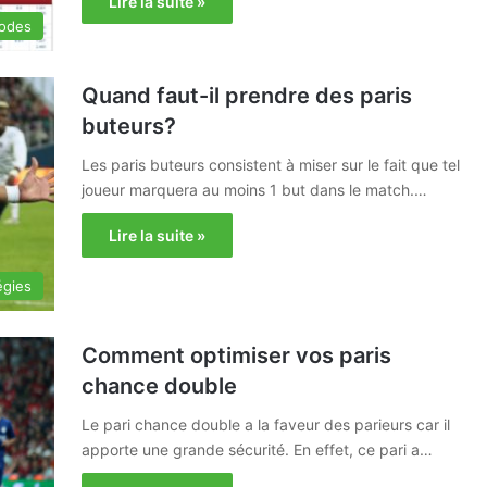
Lire la suite »
odes
Quand faut-il prendre des paris
buteurs?
Les paris buteurs consistent à miser sur le fait que tel
joueur marquera au moins 1 but dans le match.…
Lire la suite »
égies
Comment optimiser vos paris
chance double
Le pari chance double a la faveur des parieurs car il
apporte une grande sécurité. En effet, ce pari a…