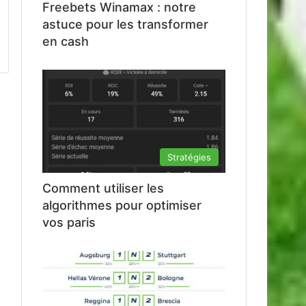
Freebets Winamax : notre
astuce pour les transformer
en cash
Stratégies
Comment utiliser les
algorithmes pour optimiser
vos paris