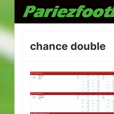
chance double